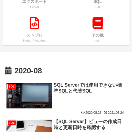
エクスポート
SQL
Export
SQL
ストプロ
その他
Stored Procedure
etc
2020-08
SQL Serverでは使用できない標
SQL
準SQLと代替SQL
2020.08.23
2021.05.24
【SQL Server】ビューの作成日
SQL
時と更新日時を確認する