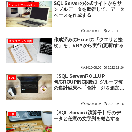
SQL Serverの公式サイトからサ
インストール&DB作成
ンプルデータを取得して、データ
ベースを作成する
2020.08.10
2021.05.11
作成済みのExcelの「クエリと接
他プログラム連携
続」を、VBAから実行(更新)する
2020.08.05
2022.12.26
【SQL Server/ROLLUP
SQL
句/GROUPING関数】グループ毎
の集計結果へ「合計」列を追加す
る
2020.08.03
2021.05.16
【SQL Server/+演算子】行のデ
SQL
ータと任意の文字列を結合する