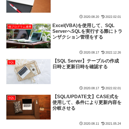
2020.08.20
2022.02.01
Excel(VBA)を使用して、SQL
他プログラム連携
ServerへSQLを実行する際にトラ
ンザクション管理をする
2020.08.17
2022.12.26
【SQL Server】テーブルの作成
SQL
日時と更新日時を確認する
2020.08.17
2022.02.01
【SQL/UPDATE文】CASE式を
SQL
使用して、条件により更新内容を
分岐させる
2020.08.11
2021.05.24