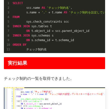
SELECT
	scc.name 
AS
'チェック制約名'
,

	s.name + 
'.'
 + t.name 
AS
'チェック制約を設定している
FROM
INNER
JOIN
 sys.tables t

ON
INNER
JOIN
 sys.schemas s

ON
ORDER
BY
	チェック制約名
実行結果
チェック制約の一覧を取得できました。