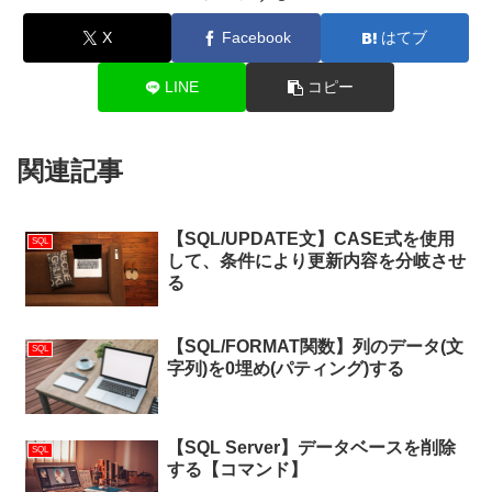
X
Facebook
はてブ
LINE
コピー
関連記事
【SQL/UPDATE文】CASE式を使用
SQL
して、条件により更新内容を分岐させ
る
【SQL/FORMAT関数】列のデータ(文
SQL
字列)を0埋め(パティング)する
【SQL Server】データベースを削除
SQL
する【コマンド】