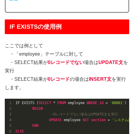
IF EXISTSの使用例
ここでは例として
・「employee」テーブルに対して
・SELECT結果が
0レコードでない
場合は
UPDATE文
を
実行
・SELECT結果が
0レコード
の場合は
INSERT文
を実行
します。
IF EXISTS (
SELECT
 * 
FROM
 employee 
WHERE
id
 = 
'00001'
)

BEGIN
--0レコードでない場合はUPDATE文を実行
UPDATE
 employee 
SET
section
 = 
'システム課'
END
ELSE