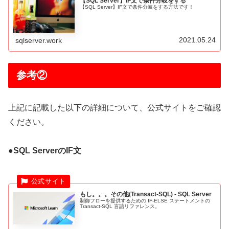
【SQL Server】IF文で条件分岐をする
【SQL Server】IF文で条件分岐をする方法です！
2021.05.24
sqlserver.work
参考②
上記に記載した以下の詳細について、公式サイトをご確認
ください。
●SQL ServerのIF文
もし。。。その他(Transact-SQL) - SQL Server
制御フローを提供するための IF-ELSE ステートメントの
Transact-SQL 言語リファレンス。