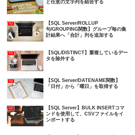
と任意の文字列を結合する
【SQL Server/ROLLUP
SQL
句/GROUPING関数】グループ毎の集
計結果へ「合計」列を追加する
【SQL/DISTINCT】重複しているデー
SQL
タを除外する
【SQL Server/DATENAME関数】
SQL
「日付」から「曜日」を取得する
【SQL Server】BULK INSERTコマ
SQL
ンドを使用して、CSVファイルをイ
ンポートする