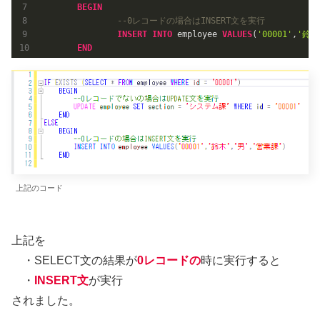
BEGIN
--0レコードの場合はINSERT文を実行
INSERT
INTO
 employee 
VALUES
(
'00001'
,
'鈴木
END
上記のコード
上記を
・SELECT文の結果が
0レコードの
時に実行すると
・
INSERT文
が実行
されました。