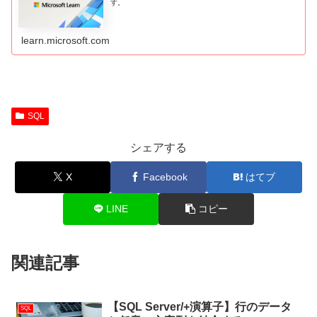
す。
learn.microsoft.com
SQL
シェアする
X
Facebook
はてブ
LINE
コピー
関連記事
【SQL Server/+演算子】行のデータ
SQL