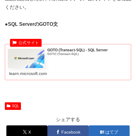
ください。
●SQL ServerのGOTO文
GOTO (Transact-SQL) - SQL Server
GOTO (Transact-SQL)
learn.microsoft.com
SQL
シェアする
X
Facebook
はてブ