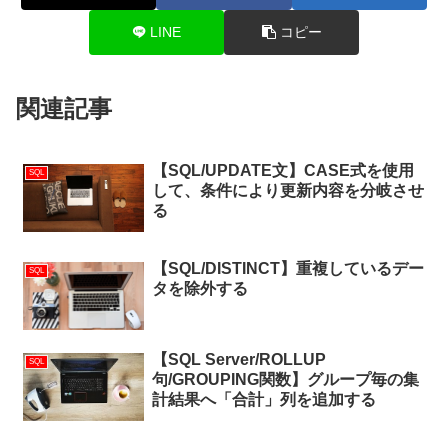
LINE
コピー
関連記事
【SQL/UPDATE文】CASE式を使用
SQL
して、条件により更新内容を分岐させ
る
【SQL/DISTINCT】重複しているデー
SQL
タを除外する
【SQL Server/ROLLUP
SQL
句/GROUPING関数】グループ毎の集
計結果へ「合計」列を追加する