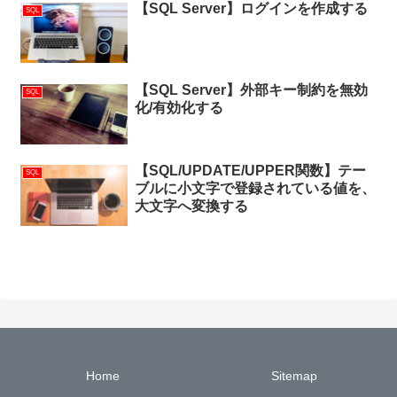
【SQL Server】ログインを作成する
SQL
【SQL Server】外部キー制約を無効
SQL
化/有効化する
【SQL/UPDATE/UPPER関数】テー
SQL
ブルに小文字で登録されている値を、
大文字へ変換する
Home
Sitemap