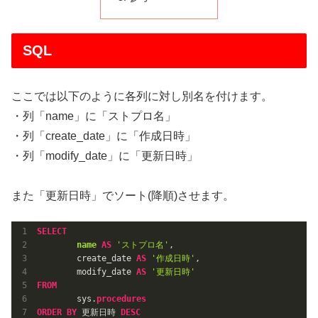
SQL
ここでは以下のように各列に対し別名を付けます。
・列「name」に「ストプロ名」
・列「create_date」に「作成日時」
・列「modify_date」に「更新日時」
また「更新日時」でソート(降順)させます。
SELECT
name
AS
'ストプロ名'
,

	create_date 
AS
'作成日時'
,

	modify_date 
AS
'更新日時'
FROM
	sys.
procedures
ORDER
BY
 更新日時 
DESC