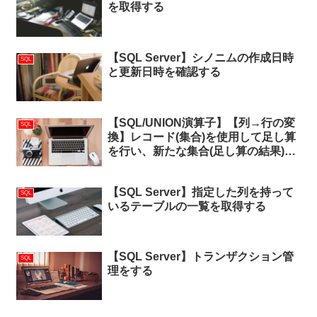
を取得する
【SQL Server】シノニムの作成日時
SQL
と更新日時を確認する
【SQL/UNION演算子】【列→行の変
SQL
換】レコード(集合)を使用して足し算
を行い、新たな集合(足し算の結果)を
取得する
【SQL Server】指定した列を持って
SQL
いるテーブルの一覧を取得する
【SQL Server】トランザクション管
SQL
理をする