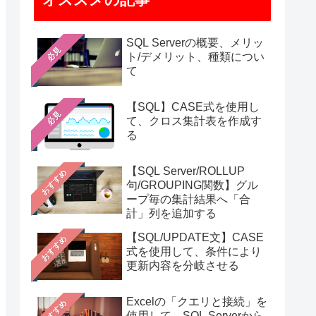
SQL Serverの概要、メリッ
必見
ト/デメリット、種類につい
て
【SQL】CASE式を使用し
必見
て、クロス集計表を作成す
る
【SQL Server/ROLLUP
おすすめ
句/GROUPING関数】グル
ープ毎の集計結果へ「合
計」列を追加する
【SQL/UPDATE文】CASE
おすすめ
式を使用して、条件により
更新内容を分岐させる
Excelの「クエリと接続」を
おすすめ
使用して、SQL Serverから