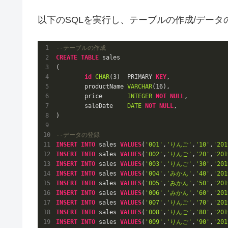
以下のSQLを実行し、テーブルの作成/データ
--テーブルの作成
CREATE
TABLE
 sales

(

id
CHAR
(
3
)  PRIMARY 
KEY
,

	productName 
VARCHAR
(
16
),

	price       
INTEGER
NOT
NULL
,

	saleDate    
DATE
NOT
NULL
,

)

--データの登録
INSERT
INTO
 sales 
VALUES
(
'001'
,
'りんご'
,
'10'
,
'201
INSERT
INTO
 sales 
VALUES
(
'002'
,
'りんご'
,
'20'
,
'201
INSERT
INTO
 sales 
VALUES
(
'003'
,
'りんご'
,
'30'
,
'201
INSERT
INTO
 sales 
VALUES
(
'004'
,
'みかん'
,
'40'
,
'201
INSERT
INTO
 sales 
VALUES
(
'005'
,
'みかん'
,
'50'
,
'201
INSERT
INTO
 sales 
VALUES
(
'006'
,
'みかん'
,
'60'
,
'201
INSERT
INTO
 sales 
VALUES
(
'007'
,
'りんご'
,
'70'
,
'201
INSERT
INTO
 sales 
VALUES
(
'008'
,
'りんご'
,
'80'
,
'201
INSERT
INTO
 sales 
VALUES
(
'009'
,
'りんご'
,
'90'
,
'201