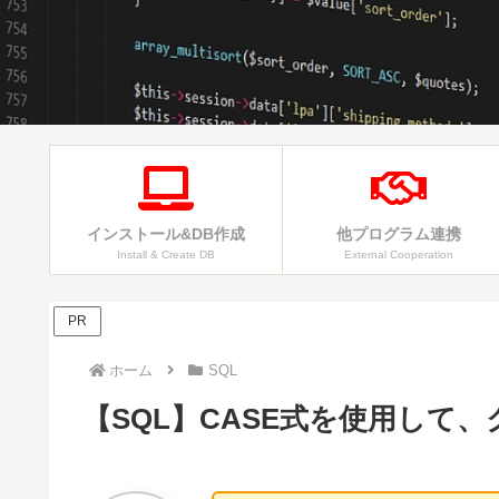
インストール&DB作成
他プログラム連携
Install & Create DB
External Cooperation
PR
ホーム
SQL
【SQL】CASE式を使用して