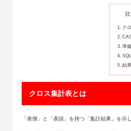
目
ク
CA
準
SQ
結
クロス集計表とは
「表側」と「表頭」を持つ「集計結果」を示