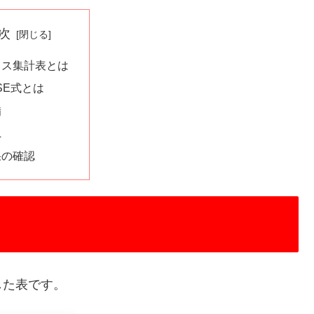
次
ロス集計表とは
SE式とは
備
L
果の確認
した表です。