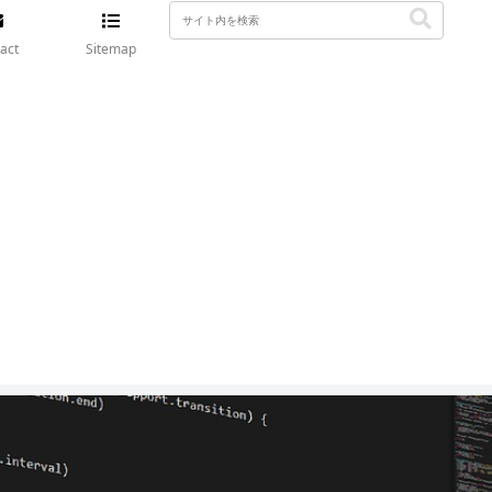
act
Sitemap